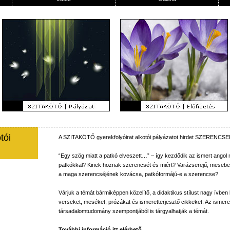
tói
A
SZITAKÖTŐ
gyerekfolyóirat
alkotói
pályázatot
hirdet
SZERENCSE
“Egy
szög
miatt
a
patkó
elveszett…”
–
így
kezdődik
az
ismert
angol
patkókkal
?
Kinek
hoznak
szerencsét
és
miért
?
Varázserejű
,
mesebel
a
maga
szerencséjének
kovácsa
,
patkóformájú-e
a
szerencse
?
Várjuk
a
témát
bármiképpen
közelítő
, a
didaktikus
stílust
nagy
ívben
verseket
,
meséket
,
prózákat
és
ismeretterjesztő
cikkeket
.
Az
ismere
társadalomtudomány
szempontjából
is
tárgyalhatják
a
témát
.
További
információ
itt
elérhető
.