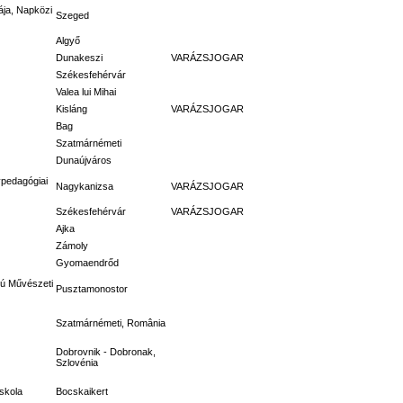
ája, Napközi
Szeged
Algyő
Dunakeszi
VARÁZSJOGAR
Székesfehérvár
Valea lui Mihai
Kisláng
VARÁZSJOGAR
Bag
Szatmárnémeti
Dunaújváros
ypedagógiai
Nagykanizsa
VARÁZSJOGAR
Székesfehérvár
VARÁZSJOGAR
Ajka
Zámoly
Gyomaendrőd
okú Művészeti
Pusztamonostor
Szatmárnémeti, România
Dobrovnik - Dobronak,
Szlovénia
Iskola
Bocskaikert