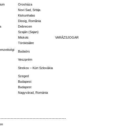
zium
Orosháza
Novi Sad, Srbija
Kiskunhalas
Diosig, România
a
Debrecen
Szaján (Sajan)
Miskolc
VARÁZSJOGAR
Törökbálint
emzetiségi
Budaörs
Veszprém
Strekov – Kürt Szlovákia
Szeged
Budapest
Budapest
Nagyvárad, Románia
en