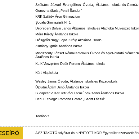
Székács József Evangélikus Óvoda, Általános Iskola és Gimná
Osnovna škola „Petefi Šandor"
KRK Szilády Áron Gimnázium
Şcoala Gimnazială Nr 1
Debreceni Bolyai János Általános Iskola és Alapfokú Művészeti Iskol
Móra Károly Általános Iskola
Diósgyőri Nagy Lajos Király Általános Iskola
Zimándy Ignác Általános Iskola
Mindszenty József Római Katolikus Óvoda és Nyelvoktató Német N
Általános Iskola
KLIK Veszprémi Deák Ferenc Általános Iskola
Kürti Alapiskola
Wesley János Óvoda, Általános Iskola és Középiskola
Újbudai Ádám Jenő Általános Iskola
Budapest V. Kerületi Váci Utcai Ének-zenei Általános Iskola
Liceul Teologic Romano Catolic „Szent László”
Tovább »
ESEÍRÓ
A
SZITAKÖTŐ
folyóirat
és
a
NYITOTT
KÖR
Egyesület
szervezéséb