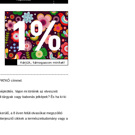
PATKÓ
címmel
.
népköltés
.
Vajon
mi
történik
az
elveszett
i
tárgyak
vagy
babonás
jelképek
?
És
ha
ki-ki
kerülő
, a 8
éven
felüli
olvasókat
megszólító
tterjesztő
cikkek
a
természettudomány
vagy
a