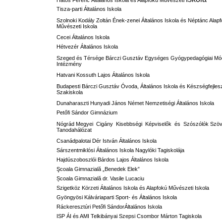
Hatos Ferenc Általános Iskola és Alapfokú
Művészeti
Tisza-parti Általános Iskola
Szolnoki Kodály Zoltán Ének-zenei Általános Iskola és Néptánc Alap
Művészeti Iskola
Cecei Általános Iskola
Hétvezér Általános Iskola
Szeged és Térsége Bárczi Gusztáv Egységes Gyógypedagógiai Mó
Intézmény
Hatvani Kossuth Lajos Általános Iskola
Budapesti Bárczi Gusztáv Óvoda, Általános Iskola és Készségfejlesz
Szakiskola
Dunaharaszti Hunyadi János Német Nemzetiségi Általános Iskola
Petőfi Sándor Gimnázium
Nógrád Megyei Cigány Kisebbségi Képviselők és Szószólók Szö
Tanodahálózat
Csanádpalotai Dér István Általános Iskola
Sárszentmiklósi Általános Iskola Nagylóki Tagiskolája
Hajdúszoboszlói Bárdos Lajos Általános Iskola
Şcoala Gimnazială „Benedek Elek”
Școala Gimnazială dr. Vasile Lucaciu
Szigetköz Körzeti Általános Iskola és Alapfokú Művészeti Iskola
Gyöngyösi Kálváriaparti Sport- és Általános Iskola
Ráckeresztúri Petőfi SándorÁltalános Iskola
ISP ÁI és AMI Telkibányai Szepsi Csombor Márton Tagiskola