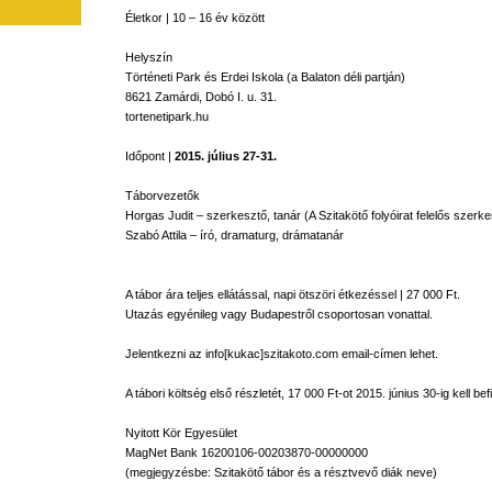
Életkor
| 10 – 16
év
között
Helyszín
Történeti
Park
és
Erdei
Iskola
(a
Balaton
déli
partján
)
8621
Zamárdi
,
Dobó
I. u. 31.
tortenetipark.hu
Időpont
|
2015.
július
27-31.
Táborvezetők
Horgas
Judit
–
szerkesztő
,
tanár
(A
Szitakötő
folyóirat
felelős
szerke
Szabó
Attila –
író
,
dramaturg
,
drámatanár
A
tábor
ára
teljes
ellátással
,
napi
ötszöri
étkezéssel
| 27 000 Ft.
Utazás
egyénileg
vagy
Budapestről
csoportosan
vonattal
.
Jelentkezni
az
info[
kukac
]szitakoto.com
email-címen
lehet
.
A
tábori
költség
első
részletét
, 17 000
Ft-ot
2015.
június
30-ig
kell
bef
Nyitott
Kör
Egyesület
MagNet
Bank 16200106-00203870-00000000
(
megjegyzésbe
:
Szitakötő
tábor
és
a
résztvevő
diák
neve
)