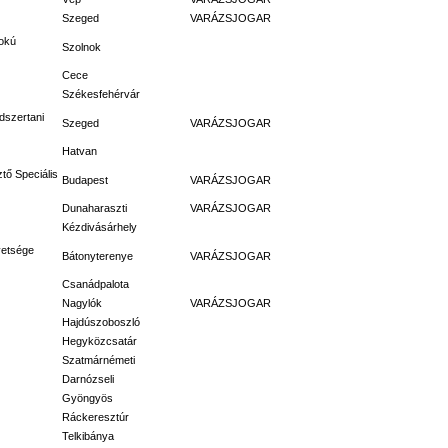
Szeged
VARÁZSJOGAR
fokú
Szolnok
Cece
Székesfehérvár
dszertani
Szeged
VARÁZSJOGAR
Hatvan
tő Speciális
Budapest
VARÁZSJOGAR
Dunaharaszti
VARÁZSJOGAR
Kézdivásárhely
vetsége
Bátonyterenye
VARÁZSJOGAR
Csanádpalota
Nagylók
VARÁZSJOGAR
Hajdúszoboszló
Hegyközcsatár
Szatmárnémeti
Darnózseli
Gyöngyös
Ráckeresztúr
Telkibánya