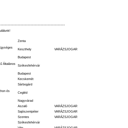
ulálunk
!
Zenta
Egységes
Keszthely
VARÁZSJOGAR
Budapest
vű
Általános
Székesfehérvár
Budapest
Kecskemét
Sárbogárd
thon
és
Cegléd
Nagyvárad
Aszaló
VARÁZSJOGAR
Sajószentpéter
VARÁZSJOGAR
Szentes
VARÁZSJOGAR
Székesfehérvár
Vép
VARÁZSJOGAR