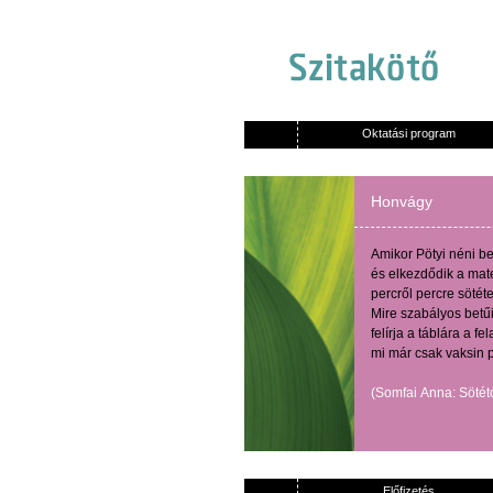
Oktatási program
Honvágy
Amikor
Pötyi
néni
be
és
elkezdődik
a
mat
percről
percre
sötét
Mire
szabályos
betű
felírja
a
táblára
a
fel
mi
már
csak
vaksin
(
Somfai
Anna:
Sötét
Előfizetés