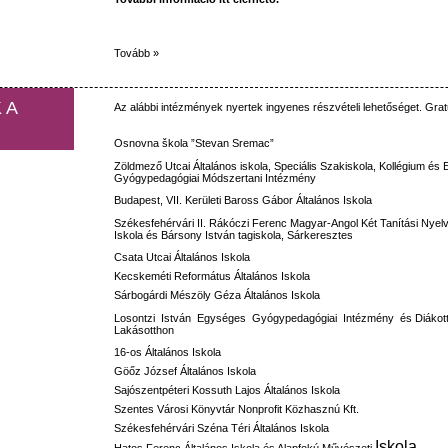
Tovább »
 A
Az
alábbi
intézmények
nyertek
ingyenes
részvételi
lehetőséget
.
Grat
Osnovna
škola
”Stevan
Sremac”
Zöldmező
Utcai
Általános
iskola
,
Speciális
Szakiskola
,
Kollégium
és
Gyógypedagógiai
Módszertani
Intézmény
Budapest, VII.
Kerületi
Baross
Gábor
Általános
Iskola
Székesfehérvári
II.
Rákóczi
Ferenc
Magyar-Angol
Két
Tanítási
Nyel
Iskola
és
Bársony
István
tagiskola
,
Sárkeresztes
Csata
Utcai
Általános
Iskola
Kecskeméti
Református
Általános
Iskola
Sárbogárdi Mészöly Géza
Általános
Iskola
Losontzi
István
Egységes
Gyógypedagógiai
Intézmény
és
Diákot
Lakásotthon
16-os
Általános
Iskola
Göőz József
Általános
Iskola
Sajószentpéteri Kossuth Lajos
Általános
Iskola
Szentes Városi Könyvtár Nonprofit Közhasznú Kft.
Székesfehérvári Széna Téri Általános Iskola
Iskola