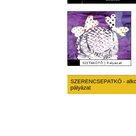
SZERENCSEPATKÓ - alko
pályázat