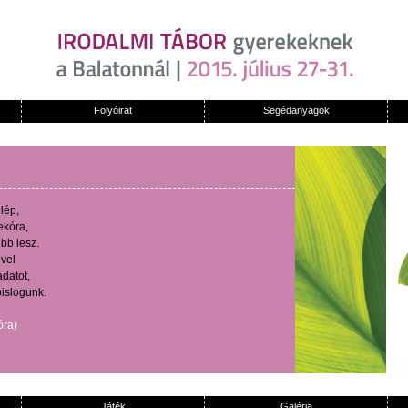
Folyóirat
Segédanyagok
lép
,
ekóra
,
ebb
lesz
.
ivel
adatot
,
pislogunk
.
óra
)
Játék
Galéria