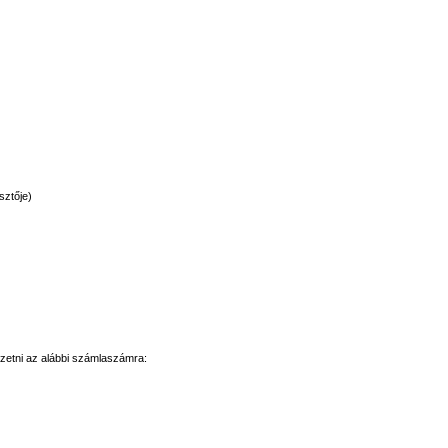
sztője
)
izetni
az
alábbi
számlaszámra
: