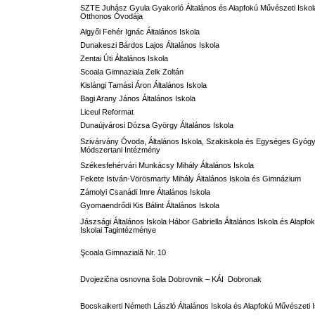
SZTE Juhász Gyula Gyakorló Általános és Alapfokú Művészeti Iskol
Otthonos Óvodája
Algyői Fehér Ignác Általános Iskola
Dunakeszi Bárdos Lajos Általános Iskola
Zentai Úti Általános Iskola
Scoala Gimnaziala Zelk Zoltán
Kislángi Tamási Áron Általános Iskola
Bagi Arany János Általános Iskola
Liceul Reformat
Dunaújvárosi Dózsa György Általános Iskola
Szivárvány Óvoda, Általános Iskola, Szakiskola és Egységes Gyóg
Módszertani Intézmény
Székesfehérvári Munkácsy Mihály Általános Iskola
Fekete István-Vörösmarty Mihály Általános Iskola és Gimnázium
Zámolyi Csanádi Imre Általános Iskola
Gyomaendrődi Kis Bálint Általános Iskola
Jászsági Általános Iskola Hábor Gabriella Általános Iskola és Alapf
Iskolai Tagintézménye
Şcoala Gimnazială Nr. 10
Dvojezična osnovna šola Dobrovnik – KÁI Dobronak
Bocskaikerti Németh László Általános Iskola és Alapfokú Művészeti 