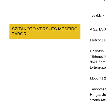
Tovább »
SZITAKÖTŐ VERS- ÉS MESEÍRÓ
A
SZITA
TÁBOR
Életkor
| 1
Helyszín
Történeti
P
8621
Zamá
tortenetip
Időpont
|
2
Táborveze
Horgas
Ju
Szabó
Atti