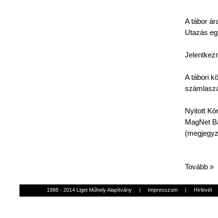
A
tábor
ár
Utazás
eg
Jelentkezn
A
tábori
kö
számlasz
Nyitott
Kö
MagNet
Ba
(
megjegy
Tovább »
1988 - 2014 Liget Műhely Alapítvány
|
Impresszum
|
Hírlevél