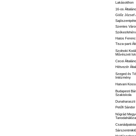
Lakásotthon
16-os
Általán
Göőz József
Sajószentpéte
Szentes Város
Székesfehérvá
Hatos Ferenc 
Tisza-parti Ál
Szolnoki Kodá
Művészeti Isk
Cecei Általán
Hétvezér Álta
Szeged és Té
Intézmény
Hatvani Kossu
Budapesti Bár
Szakiskola
Dunaharaszti 
Petőfi Sándo
Nógrád Megye
Tanodahálóza
Csanádpalotai
Sárszentmikló