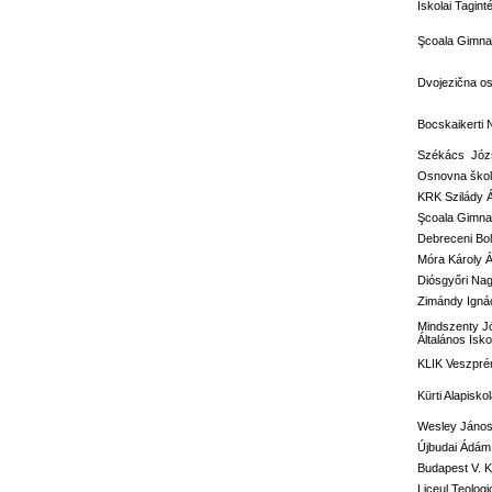
Iskolai Tagi
Şcoala Gimnaz
Dvojezična o
Bocskaikerti 
Székács Józs
Osnovna škola
KRK Szilády 
Şcoala Gimna
Debreceni Bol
Móra Károly Á
Diósgyőri Nag
Zimándy Ignác
Mindszenty J
Általános Isko
KLIK Veszprém
Kürti Alapisko
Wesley János 
Újbudai Ádám 
Budapest V. Ke
Liceul Teolog