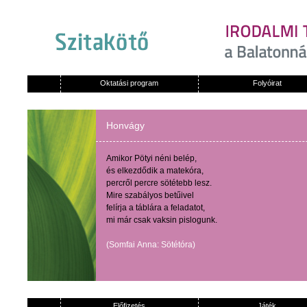
Oktatási program
Folyóirat
Honvágy
Amikor
Pötyi
néni
belép
,
és
elkezdődik
a
matekóra
,
percről
percre
sötétebb
lesz
.
Mire
szabályos
betűivel
felírja
a
táblára
a
feladatot
,
mi
már
csak
vaksin
pislogunk
.
(
Somfai
Anna:
Sötétóra
)
Előfizetés
Játék