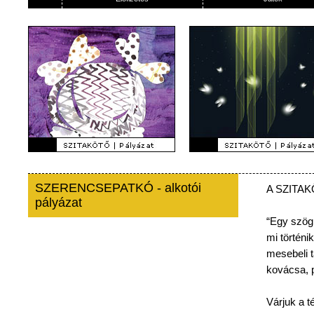
SZERENCSEPATKÓ - alkotói
A
SZITA
pályázat
“Egy
szög
mi
történik
mesebeli
kovácsa
,
Várjuk
a
t