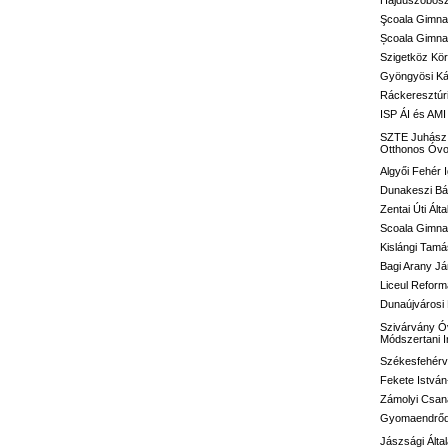
Hajdúszoboszl
Şcoala Gimna
Școala Gimnaz
Szigetköz Kör
Gyöngyösi Kál
Ráckeresztúri
ISP ÁI és AMI
SZTE Juhász G
Otthonos Óvo
Algyői Fehér I
Dunakeszi Bár
Zentai Úti Ált
Scoala Gimnaz
Kislángi Tamá
Bagi Arany Já
Liceul Reform
Dunaújvárosi 
Szivárvány Óv
Módszertani 
Székesfehérvá
Fekete István
Zámolyi Csaná
Gyomaendrődi 
Jászsági Álta