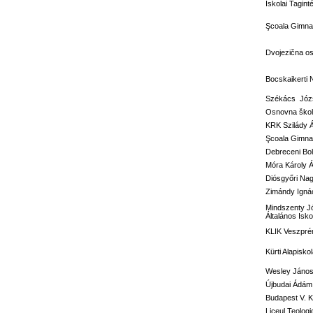
Iskolai Tagi
Şcoala Gimnaz
Dvojezična o
Bocskaikerti 
Székács Józs
Osnovna škola
KRK Szilády 
Şcoala Gimna
Debreceni Bol
Móra Károly Á
Diósgyőri Nag
Zimándy Ignác
Mindszenty J
Általános Isko
KLIK Veszprém
Kürti Alapisko
Wesley János 
Újbudai Ádám 
Budapest V. Ke
Liceul Teolog