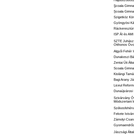
Hajdúszoboszl
Şcoala Gimna
Școala Gimnaz
Szigetköz Kör
Gyöngyösi Kál
Ráckeresztúri
ISP ÁI és AMI
SZTE Juhász G
Otthonos Óvo
Algyői Fehér I
Dunakeszi Bár
Zentai Úti Ált
Scoala Gimnaz
Kislángi Tamá
Bagi Arany Já
Liceul Reform
Dunaújvárosi 
Szivárvány Óv
Módszertani 
Székesfehérvá
Fekete István
Zámolyi Csaná
Gyomaendrődi 
Jászsági Álta