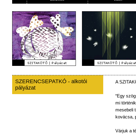
SZERENCSEPATKÓ - alkotói
A
SZITA
pályázat
“Egy
szög
mi
történik
mesebeli
kovácsa
,
Várjuk
a
t