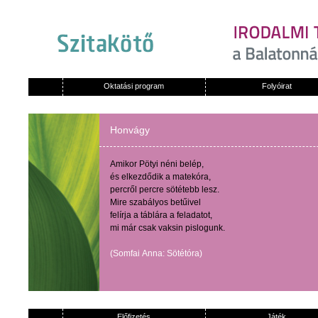
Oktatási program
Folyóirat
Honvágy
Amikor
Pötyi
néni
belép
,
és
elkezdődik
a
matekóra
,
percről
percre
sötétebb
lesz
.
Mire
szabályos
betűivel
felírja
a
táblára
a
feladatot
,
mi
már
csak
vaksin
pislogunk
.
(
Somfai
Anna:
Sötétóra
)
Előfizetés
Játék