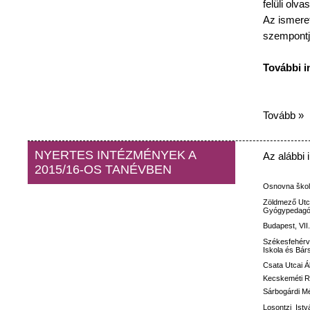
felüli
olvas
Az
ismeret
szempontj
További
i
Tovább »
NYERTES INTÉZMÉNYEK A
Az
alábbi
2015/16-OS TANÉVBEN
Osnovna
ško
Zöldmező
Utc
Gyógypedagóg
Budapest, VII
Székesfehérv
Iskola
és
Bár
Csata
Utcai
Á
Kecskeméti
R
Sárbogárdi M
Losontzi
Istv