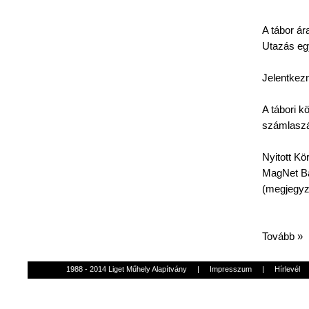
A
tábor
ár
Utazás
eg
Jelentkezn
A
tábori
kö
számlasz
Nyitott
Kö
MagNet
Ba
(
megjegy
Tovább »
1988 - 2014 Liget Műhely Alapítvány
|
Impresszum
|
Hírlevél