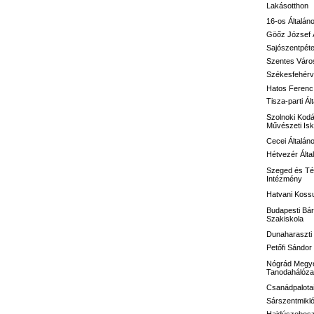
Lakásotthon
16-os
Általán
Göőz József
Sajószentpéte
Szentes Város
Székesfehérvá
Hatos Ferenc 
Tisza-parti Ál
Szolnoki Kodá
Művészeti Isk
Cecei Általán
Hétvezér Álta
Szeged és Té
Intézmény
Hatvani Kossu
Budapesti Bár
Szakiskola
Dunaharaszti 
Petőfi Sándo
Nógrád Megye
Tanodahálóza
Csanádpalotai
Sárszentmikló