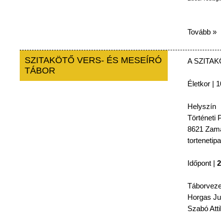
Tovább »
SZITAKÖTŐ VERS- ÉS MESEÍRÓ
A
SZITA
TÁBOR
Életkor
| 1
Helyszín
Történeti
P
8621
Zamá
tortenetip
Időpont
|
2
Táborveze
Horgas
Ju
Szabó
Atti