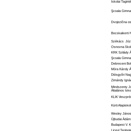
Iskolai Tagi
Şcoala Gimnaz
Dvojezična o
Bocskaikerti 
Székács Józs
Osnovna škola
KRK Szilády 
Şcoala Gimna
Debreceni Bol
Móra Károly Á
Diósgyőri Nag
Zimándy Ignác
Mindszenty J
Általános Isko
KLIK Veszprém
Kürti Alapisko
Wesley János 
Újbudai Ádám 
Budapest V. Ke
Liceul Teolog