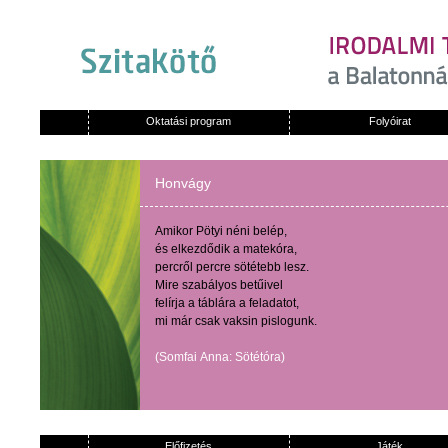
Oktatási program
Folyóirat
Honvágy
Amikor
Pötyi
néni
belép
,
és
elkezdődik
a
matekóra
,
percről
percre
sötétebb
lesz
.
Mire
szabályos
betűivel
felírja
a
táblára
a
feladatot
,
mi
már
csak
vaksin
pislogunk
.
(
Somfai
Anna:
Sötétóra
)
Előfizetés
Játék