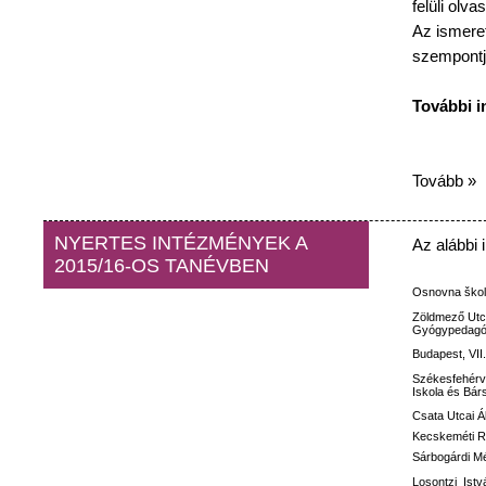
felüli
olvas
Az
ismeret
szempontj
További
i
Tovább »
NYERTES INTÉZMÉNYEK A
Az
alábbi
2015/16-OS TANÉVBEN
Osnovna
ško
Zöldmező
Utc
Gyógypedagóg
Budapest, VII
Székesfehérv
Iskola
és
Bár
Csata
Utcai
Á
Kecskeméti
R
Sárbogárdi M
Losontzi
Istv