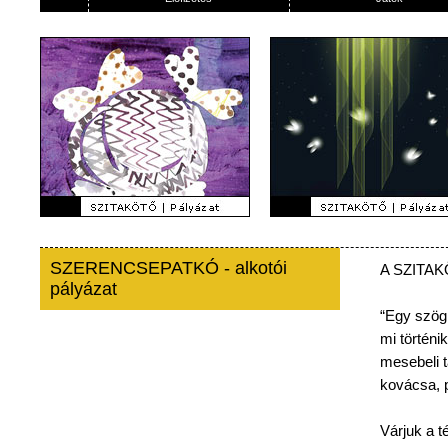
SZERENCSEPATKÓ - alkotói
A
SZITA
pályázat
“Egy
szög
mi
történik
mesebeli
kovácsa
,
Várjuk
a
t