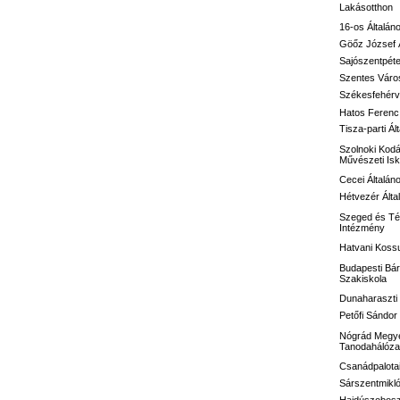
Lakásotthon
16-os
Általán
Göőz József
Sajószentpéte
Szentes Város
Székesfehérvá
Hatos Ferenc 
Tisza-parti Ál
Szolnoki Kodá
Művészeti Isk
Cecei Általán
Hétvezér Álta
Szeged és Té
Intézmény
Hatvani Kossu
Budapesti Bár
Szakiskola
Dunaharaszti 
Petőfi Sándo
Nógrád Megye
Tanodahálóza
Csanádpalotai
Sárszentmikló