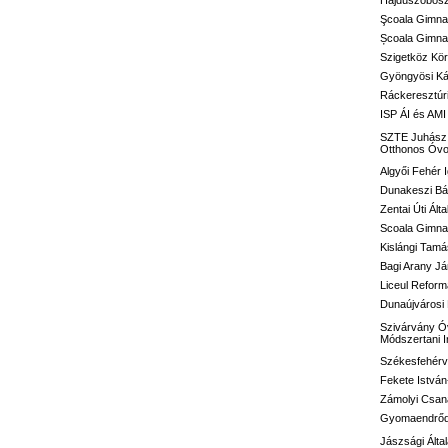
Hajdúszoboszl
Şcoala Gimna
Școala Gimnaz
Szigetköz Kör
Gyöngyösi Kál
Ráckeresztúri
ISP ÁI és AMI
SZTE Juhász G
Otthonos Óvo
Algyői Fehér I
Dunakeszi Bár
Zentai Úti Ált
Scoala Gimnaz
Kislángi Tamá
Bagi Arany Já
Liceul Reform
Dunaújvárosi 
Szivárvány Óv
Módszertani 
Székesfehérvá
Fekete István
Zámolyi Csaná
Gyomaendrődi 
Jászsági Álta