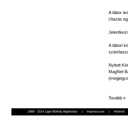
A
tábor
ár
Utazás
eg
Jelentkezn
A
tábori
kö
számlasz
Nyitott
Kö
MagNet
Ba
(
megjegy
Tovább »
1988 - 2014 Liget Műhely Alapítvány
|
Impresszum
|
Hírlevél