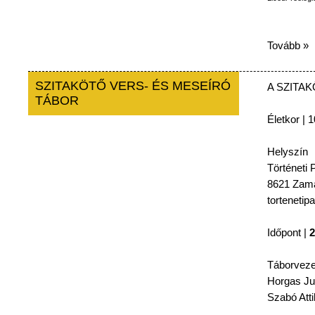
Tovább »
SZITAKÖTŐ VERS- ÉS MESEÍRÓ
A
SZITA
TÁBOR
Életkor
| 1
Helyszín
Történeti
P
8621
Zamá
tortenetip
Időpont
|
2
Táborveze
Horgas
Ju
Szabó
Atti